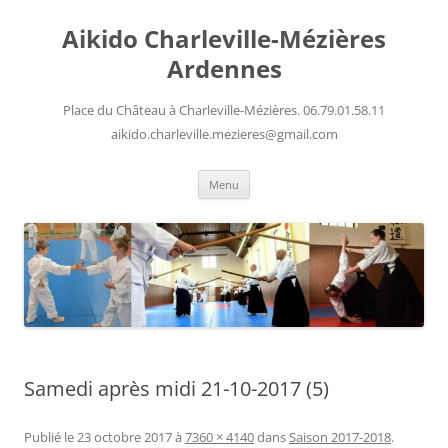
Aller
au
Aikido Charleville-Mézières
contenu
Ardennes
Place du Château à Charleville-Mézières. 06.79.01.58.11
aikido.charleville.mezieres@gmail.com
Menu
Samedi après midi 21-10-2017 (5)
Publié le
23 octobre 2017
à
7360 × 4140
dans
Saison 2017-2018
.