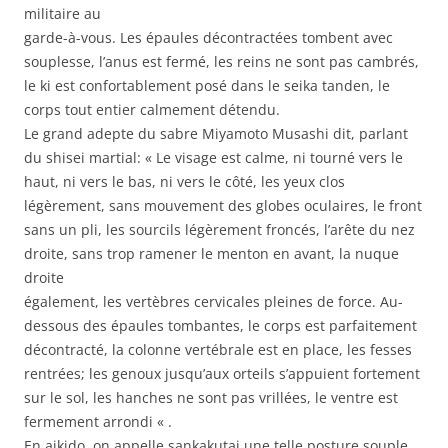
militaire au
garde-à-vous. Les épaules décontractées tombent avec
souplesse, l’anus est fermé, les reins ne sont pas cambrés,
le ki est confortablement posé dans le seika tanden, le
corps tout entier calmement détendu.
Le grand adepte du sabre Miyamoto Musashi dit, parlant
du shisei martial: « Le visage est calme, ni tourné vers le
haut, ni vers le bas, ni vers le côté, les yeux clos
légèrement, sans mouvement des globes oculaires, le front
sans un pli, les sourcils légèrement froncés, l’arête du nez
droite, sans trop ramener le menton en avant, la nuque
droite
également, les vertèbres cervicales pleines de force. Au-
dessous des épaules tombantes, le corps est parfaitement
décontracté, la colonne vertébrale est en place, les fesses
rentrées; les genoux jusqu’aux orteils s’appuient fortement
sur le sol, les hanches ne sont pas vrillées, le ventre est
fermement arrondi « .
En aikido, on appelle sankakutai une telle posture souple,