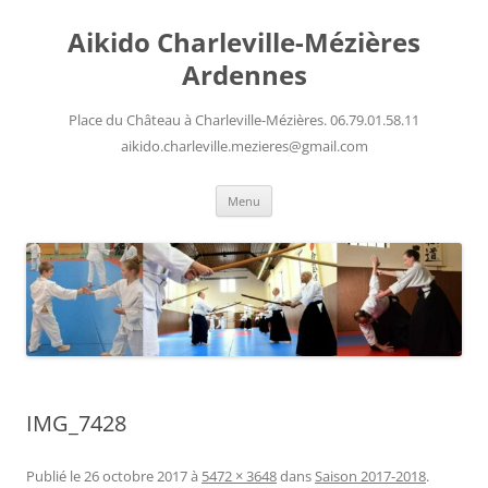
Aller
au
Aikido Charleville-Mézières
contenu
Ardennes
Place du Château à Charleville-Mézières. 06.79.01.58.11
aikido.charleville.mezieres@gmail.com
Menu
IMG_7428
Publié le
26 octobre 2017
à
5472 × 3648
dans
Saison 2017-2018
.