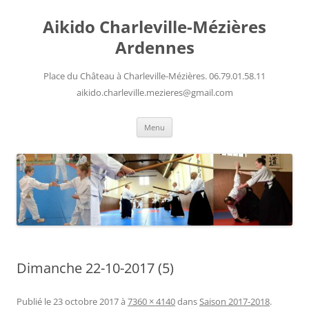
Aller
au
Aikido Charleville-Mézières
contenu
Ardennes
Place du Château à Charleville-Mézières. 06.79.01.58.11
aikido.charleville.mezieres@gmail.com
Menu
Dimanche 22-10-2017 (5)
Publié le
23 octobre 2017
à
7360 × 4140
dans
Saison 2017-2018
.