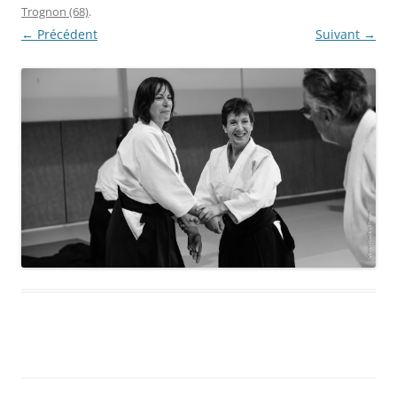
Trognon (68)
.
← Précédent
Suivant →