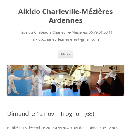
Aller
au
Aikido Charleville-Mézières
contenu
Ardennes
Place du Château à Charleville-Mézières. 06.79.01.58.11
aikido.charleville.mezieres@gmail.com
Menu
Dimanche 12 nov – Trognon (68)
Publié le
15 décembre 2017
à
5520 × 3105
dans
Dimanche 12 nov –